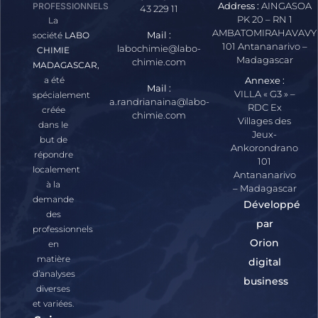
Address :
AINGASOA
PROFESSIONNELS
43 229 11
PK 20 – RN 1
La
AMBATOMIRAHAVAVY
Mail :
société
LABO
101 Antananarivo –
labochimie@labo-
CHIMIE
Madagascar
chimie.com
MADAGASCAR,
a été
Annexe :
Mail :
VILLA « G3 » –
spécialement
a.randrianaina@labo-
RDC Ex
créée
chimie.com
Villages des
dans le
Jeux-
but de
Ankorondrano
répondre
101
localement
Antananarivo
à la
– Madagascar
demande
Développé
des
par
professionnels
Orion
en
matière
digital
d’analyses
business
diverses
et variées.