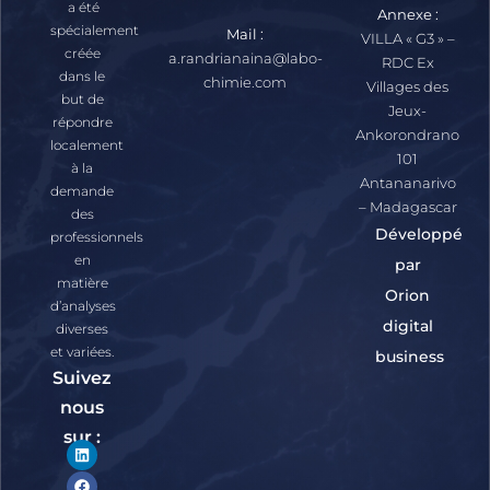
a été
Annexe :
spécialement
Mail :
VILLA « G3 » –
créée
a.randrianaina@labo-
RDC Ex
dans le
chimie.com
Villages des
but de
Jeux-
répondre
Ankorondrano
localement
101
à la
Antananarivo
demande
– Madagascar
des
Développé
professionnels
en
par
matière
Orion
d’analyses
digital
diverses
et variées.
business
Suivez
nous
sur :