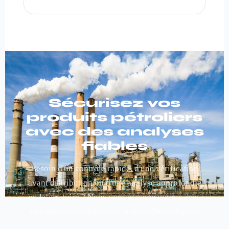
Sécurisez vos
produits pétroliers
avec des analyses
fiables
Besoin d'un contrôle rapide, d'une vérification
avant distribution ou d'une analyse approfondie
en laboratoire ? Nous vous accompagnons avec
une approche rigoureuse et des délais adaptés.