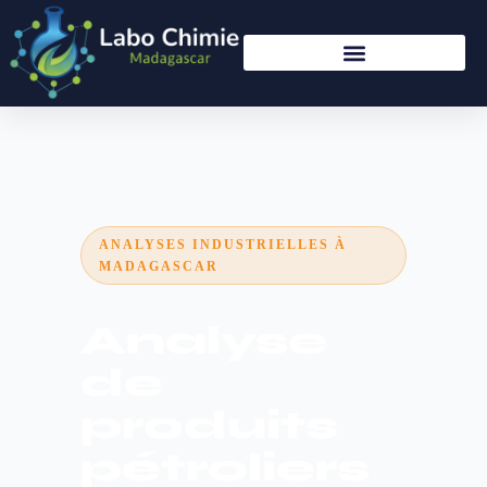
PRESTATIONS ANALYTIQUES
TECHNIQUES ANALYTIQUES
ANALYSES INDUSTRIELLES À
MADAGASCAR
Analyse
de
produits
pétroliers