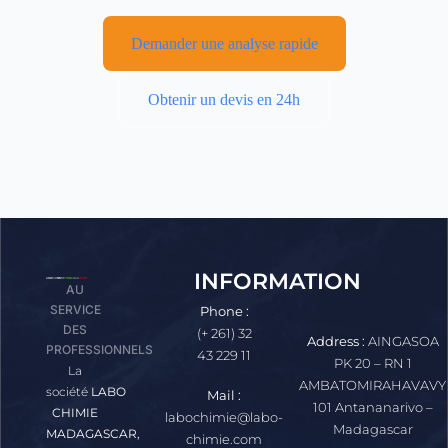
Demander une analyse rapide
Obtenir un devis en 24h
INFORMATION
AU
SERVICE
Phone :
DES
(+ 261) 32
Address :
AINGASOA
PROFESSIONNELS
43 229 11
PK 20 – RN 1
La
AMBATOMIRAHAVAVY
société
LABO
Mail :
101 Antananarivo –
CHIMIE
labochimie@labo-
Madagascar
MADAGASCAR,
chimie.com