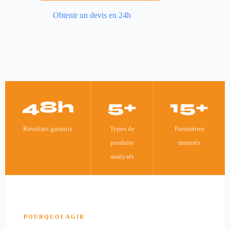
Obtenir un devis en 24h
48h
5+
15+
Résultats garantis
Types de
Paramètres
produits
mesurés
analysés
POURQUOI AGIR