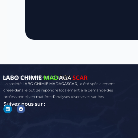
AU SERVICE DES PROFESSIONNELS
La société
LABO CHIMIE MADAGASCAR,
a été spécialement
créée dans le but de répondre localement à la demande des
professionnels en matière d’analyses diverses et variées.
Suivez nous sur :