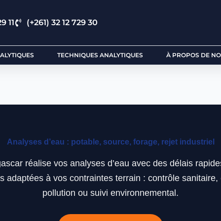
9 11
(+261) 32 12 729 30
ALYTIQUES
TECHNIQUES ANALYTIQUES
À PROPOS DE N
Analyses d’eau : potable, source, forage, rejet industriel
scar réalise vos analyses d’eau avec des délais rapide
s adaptées à vos contraintes terrain : contrôle sanitaire,
pollution ou suivi environnemental.