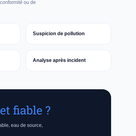
 conformité ou de
Suspicion de pollution
Analyse après incident
t fiable ?
able, eau de source,