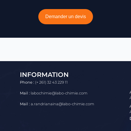
Demander un devis
INFORMATION
Phone :
(+ 261) 32 43 229 11
Mail :
labochimie@labo-chimie.com
Mail :
a.randrianaina@labo-chimie.com