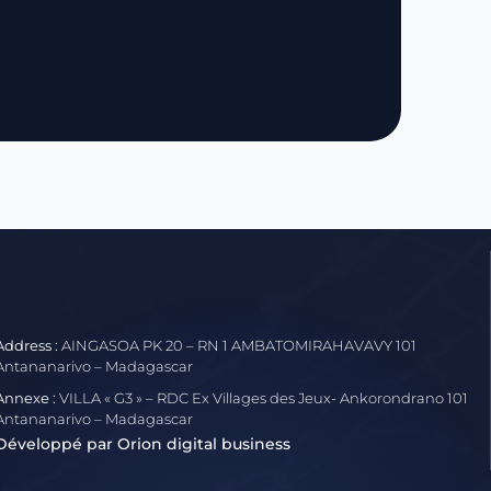
Address :
AINGASOA PK 20 – RN 1 AMBATOMIRAHAVAVY 101
Antananarivo – Madagascar
Annexe :
VILLA « G3 » – RDC Ex Villages des Jeux- Ankorondrano 101
Antananarivo – Madagascar
Développé par Orion digital business