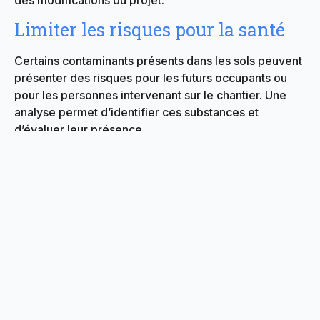
des modifications du projet.
Limiter les risques pour la santé
Certains contaminants présents dans les sols peuvent
présenter des risques pour les futurs occupants ou
pour les personnes intervenant sur le chantier. Une
analyse permet d’identifier ces substances et
d’évaluer leur présence.
Anticiper les contraintes du
chantier
Connaître la qualité du terrain dès les premières
phases du projet facilite la planification des travaux et
permet d’intégrer les éventuelles mesures
correctives dans le calendrier de construction.
Quels paramètres peuvent
être analysés ?